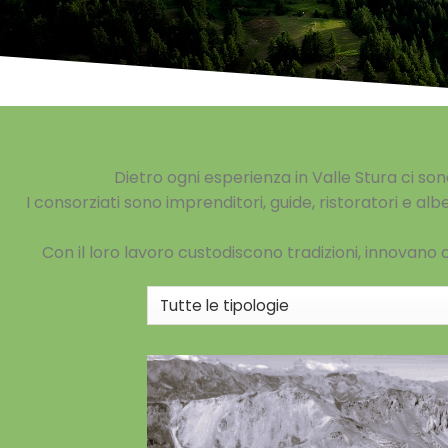
Dietro ogni esperienza in Valle Stura ci s
I consorziati sono imprenditori, guide, ristoratori e albe
Con il loro lavoro custodiscono tradizioni, innovano 