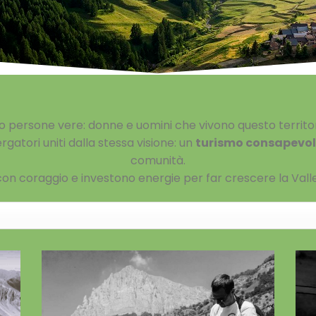
ono persone vere: donne e uomini che vivono questo terri
rgatori uniti dalla stessa visione: un
turismo consapevol
comunità.
con coraggio e investono energie per far crescere la Valle