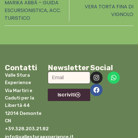
MARIKA ABBÀ – GUIDA
VERA TORTA FINA DI
ESCURSIONISTICA, ACC.
VIGNOLO
TURISTICO
Contatti
Newsletter
Social
Valle Stura
Experience
Via Martiri e
Iscriviti
Caduti per la
Libertà 44
12014 Demonte
CN
+39.328.203.21.82
info@vallesturaexperience.it