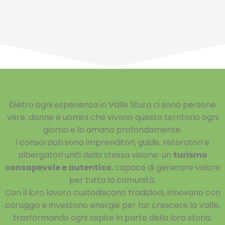
Dietro ogni esperienza in Valle Stura ci sono persone
vere: donne e uomini che vivono questo territorio ogni
giorno e lo amano profondamente.
I consorziati sono imprenditori, guide, ristoratori e
albergatori uniti dalla stessa visione: un
turismo
consapevole e autentico
, capace di generare valore
per tutta la comunità.
Con il loro lavoro custodiscono tradizioni, innovano con
coraggio e investono energie per far crescere la Valle,
trasformando ogni ospite in parte della loro storia.