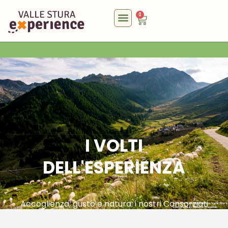
0
I VOLTI
DELL'ESPERIENZA
Accoglienza, gusto e natura: i nostri Consorziati