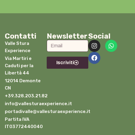
Contatti
Newsletter
Social
Valle Stura
Experience
Via Martiri e
Iscriviti
Caduti per la
Libertà 44
12014 Demonte
CN
+39.328.203.21.82
info@vallesturaexperience.it
portadivalle@vallesturaexperience.it
Partita IVA
IT03772440040