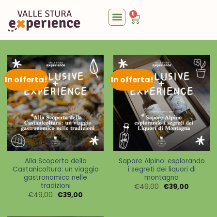
0
In offerta!
In offerta!
Alla Scoperta della
Sapore Alpino: esplorando
Castanicoltura: un viaggio
i segreti dei liquori di
gastronomico nelle
montagna
tradizioni
€
49,00
€
39,00
€
49,00
€
39,00