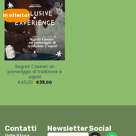
In offerta!
Segreti Caseari: un
pomeriggio di tradizione e
sapori
€
49,00
€
39,00
Contatti
Newsletter
Social
Valle Stura