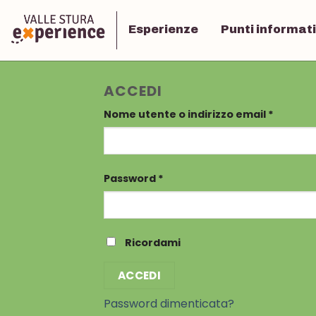
Esperienze
Punti informati
ACCEDI
Nome utente o indirizzo email
*
Password
*
Ricordami
ACCEDI
Password dimenticata?