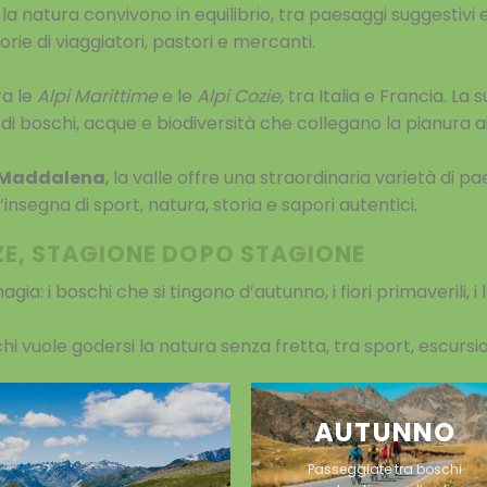
 natura convivono in equilibrio, tra paesaggi suggestivi e u
ie di viaggiatori, pastori e mercanti.
ra le
Alpi Marittime
e le
Alpi Cozie
, tra Italia e Francia. La
i di boschi, acque e biodiversità che collegano la pianura a
a Maddalena
, la valle offre una straordinaria varietà di p
insegna di sport, natura, storia e sapori autentici.
ZE, STAGIONE DOPO STAGIONE
ia: i boschi che si tingono d’autunno, i fiori primaverili, i l
chi vuole godersi la natura senza fretta, tra sport, escursi
AUTUNNO
Passeggiate tra boschi