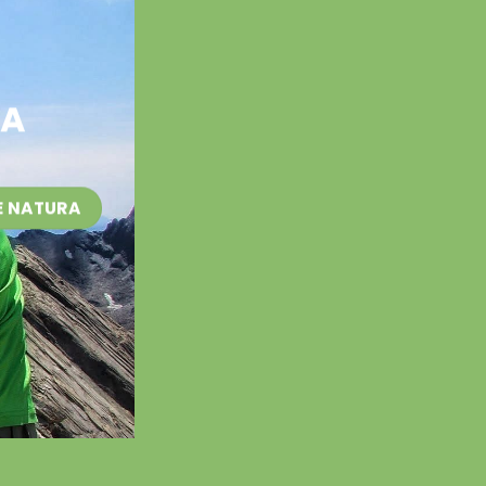
UA
E NATURA