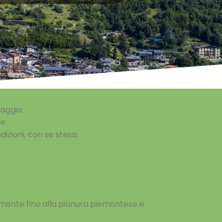
aggio.
e.
izioni, con se stessi.
emente fino alla pianura piemontese e