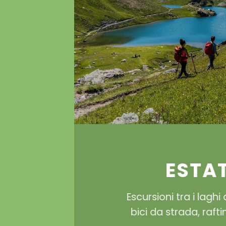
ESTA
Escursioni tra i laghi 
bici da strada, rafti