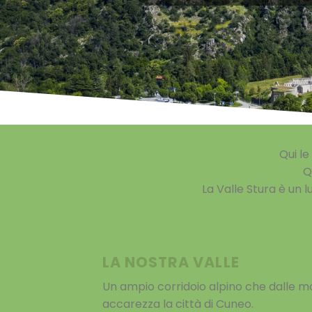
Qui le
Q
La Valle Stura è un l
LA NOSTRA VALLE
Un ampio corridoio alpino che dalle m
accarezza la città di Cuneo.