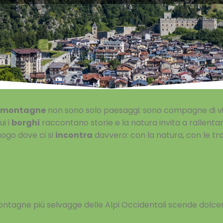
montagne
non sono solo paesaggi: sono compagne di vi
ui i
borghi
raccontano storie e la natura invita a rallentar
uogo dove ci si
incontra
davvero: con la natura, con le trad
ontagne più selvagge delle Alpi Occidentali scende dolc