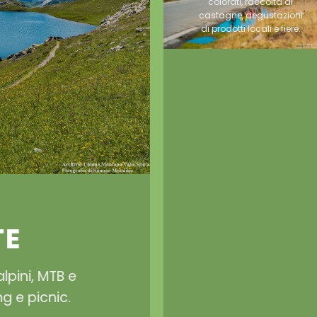
colorati, raccolta di
castagne, degustazioni
di prodotti locali e fiere.
TE
alpini, MTB e
ng e picnic.