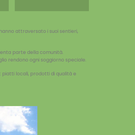
hanno attraversato i suoi sentieri,
iventa parte della comunità.
aglio rendono ogni soggiorno speciale.
piatti locali, prodotti di qualità e