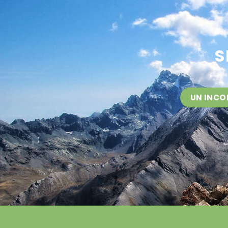
S
UN INCO