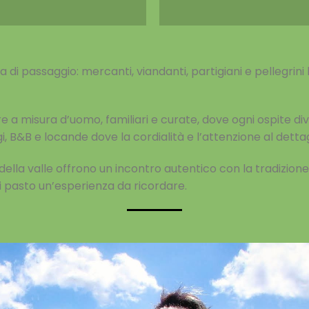
di passaggio: mercanti, viandanti, partigiani e pellegrini 
ture a misura d’uomo, familiari e curate, dove ogni ospite d
i, B&B e locande dove la cordialità e l’attenzione al dett
 della valle offrono un incontro autentico con la tradizione: 
 pasto un’esperienza da ricordare.