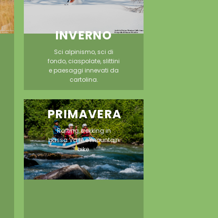
INVERNO
Sci alpinismo, sci di
fondo, ciaspolate, slittini
e paesaggi innevati da
cartolina.
PRIMAVERA
Rafting, trekking in
bassa Valle e mountain
bike.