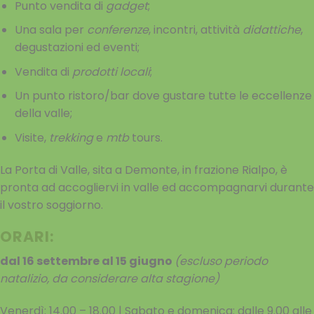
Punto vendita di
gadget
;
Una sala per
conferenze
, incontri, attività
didattiche
,
degustazioni ed eventi;
Vendita di
prodotti locali
;
Un punto ristoro/bar dove gustare tutte le eccellenze
della valle;
Visite,
trekking
e
mtb
tours.
La Porta di Valle, sita a Demonte, in frazione Rialpo, è
pronta ad accogliervi in valle ed accompagnarvi durante
il vostro soggiorno.
ORARI:
dal 16 settembre al 15 giugno
(escluso periodo
natalizio, da considerare alta stagione)
Venerdì: 14.00 – 18.00 | Sabato e domenica: dalle 9.00 alle