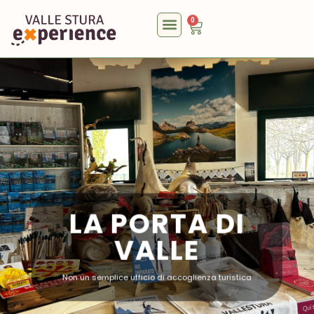
0
LA PORTA DI
VALLE
Non un semplice ufficio di accoglienza turistica