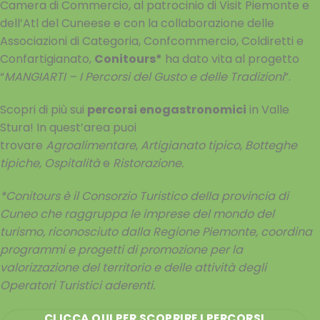
Camera di Commercio, al patrocinio di Visit Piemonte e
dell’Atl del Cuneese e con la collaborazione delle
Associazioni di Categoria, Confcommercio, Coldiretti e
Confartigianato,
Conitours*
ha dato vita al progetto
“
MANGIARTI – I Percorsi del Gusto e delle Tradizioni
”.
Scopri di più sui
percorsi enogastronomici
in Valle
Stura! In quest’area puoi
trovare
Agroalimentare
,
Artigianato tipico
,
Botteghe
tipiche
,
Ospitalità
e
Ristorazione.
*Conitours è il Consorzio Turistico della provincia di
Cuneo che raggruppa le imprese del mondo del
turismo, riconosciuto dalla Regione Piemonte, coordina
programmi e progetti di promozione per la
valorizzazione del territorio e delle attività degli
Operatori Turistici aderenti.
CLICCA QUI PER SCOPRIRE I PERCORSI