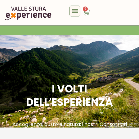
0
I VOLTI
DELL'ESPERIENZA
Accoglienza, gusto e natura: i nostri Consorziati