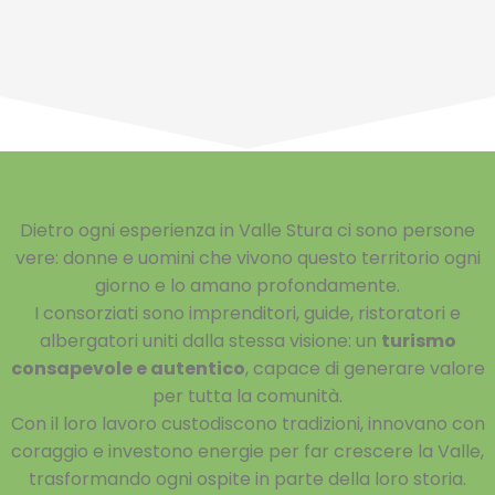
Dietro ogni esperienza in Valle Stura ci sono persone
vere: donne e uomini che vivono questo territorio ogni
giorno e lo amano profondamente.
I consorziati sono imprenditori, guide, ristoratori e
albergatori uniti dalla stessa visione: un
turismo
consapevole e autentico
, capace di generare valore
per tutta la comunità.
Con il loro lavoro custodiscono tradizioni, innovano con
coraggio e investono energie per far crescere la Valle,
trasformando ogni ospite in parte della loro storia.