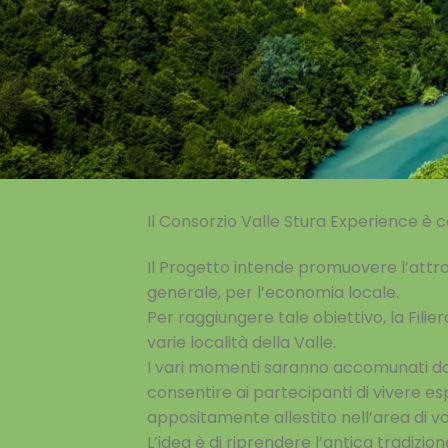
Il Consorzio Valle Stura Experience è ca
Il Progetto intende promuovere l’attratt
generale, per l’economia locale.
Per raggiungere tale obiettivo, la Fili
varie località della Valle.
I vari
momenti saranno accomunati dall
consentire ai partecipanti di vivere es
appositamente allestito nell’area di vol
L’idea è di
riprendere l’antica tradizion