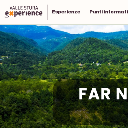
Esperienze
Punti informati
FAR N