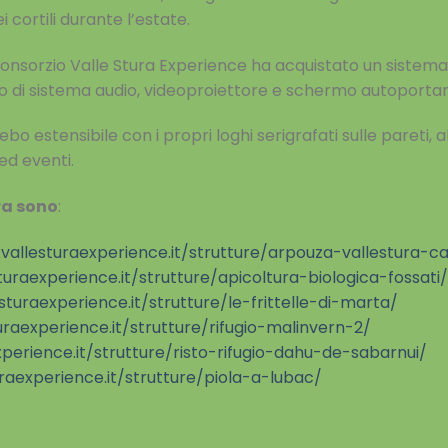
i cortili durante l’estate.
 il Consorzio Valle Stura Experience ha acquistato un sist
vo di sistema audio, videoproiettore e schermo
autoportan
bo estensibile con i propri loghi serigrafati sulle
pareti, 
 ed eventi.
era sono
:
vallesturaexperience.it/strutture/arpouza-vallestura-
uraexperience.it/strutture/apicoltura-biologica-fossati/
sturaexperience.it/strutture/le-frittelle-di-marta/
raexperience.it/strutture/rifugio-malinvern-2/
perience.it/strutture/risto-rifugio-dahu-de-sabarnui/
raexperience.it/strutture/piola-a-lubac/