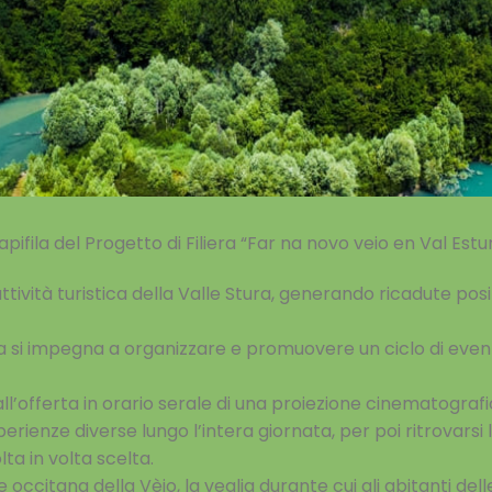
pifila del Progetto di Filiera “Far na novo veio en Val Estur
ività turistica della Valle Stura, generando ricadute posit
era si impegna a
organizzare e promuovere un ciclo di eventi
’offerta in orario serale di una proiezione cinematogra
perienze diverse lungo l’intera giornata, per poi
ritrovarsi
ta in volta scelta.
e occitana della Vèio, la veglia durante cui gli abitanti de