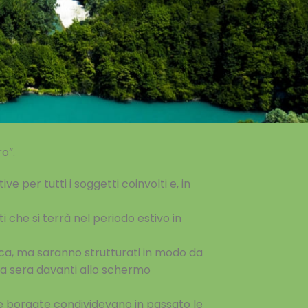
o”.
ive per tutti i
soggetti coinvolti e, in
 che si terrà nel periodo estivo in
fica, ma saranno
strutturati in modo da
 la sera davanti allo schermo
lle borgate
condividevano in passato le