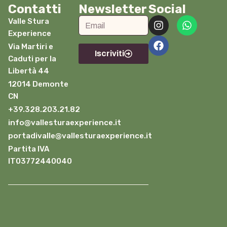
Contatti
Newsletter
Social
Valle Stura
Experience
Via Martiri e
Iscriviti
Caduti per la
Libertà 44
12014 Demonte
CN
+39.328.203.21.82
info@vallesturaexperience.it
portadivalle@vallesturaexperience.it
Partita IVA
IT03772440040