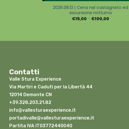
2026.08.13 | Cena nel castagneto ed
escursione notturna
€
15,00
-
€
100,00
Contatti
Valle Stura Experience
Via Martiri e Caduti per la Libertà 44
12014 Demonte CN
+39.328.203.21.82
info@vallesturaexperience.it
portadivalle@vallesturaexperience.it
Partita IVA IT03772440040