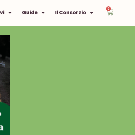
0
vi
Guide
Il Consorzio