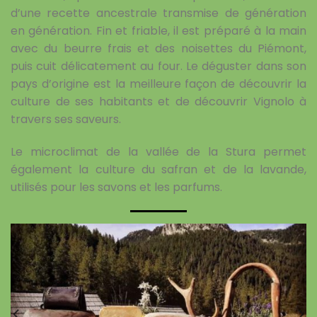
d’une recette ancestrale transmise de génération
en génération. Fin et friable, il est préparé à la main
avec du beurre frais et des noisettes du Piémont,
puis cuit délicatement au four. Le déguster dans son
pays d’origine est la meilleure façon de découvrir la
culture de ses habitants et de découvrir Vignolo à
travers ses saveurs.
Le microclimat de la vallée de la Stura permet
également la culture du safran et de la lavande,
utilisés pour les savons et les parfums.