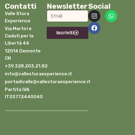
Contatti
Newsletter
Social
Valle Stura
Experience
Via Martiri e
Iscriviti
Caduti per la
Libertà 44
12014 Demonte
CN
+39.328.203.21.82
info@vallesturaexperience.it
portadivalle@vallesturaexperience.it
Partita IVA
IT03772440040