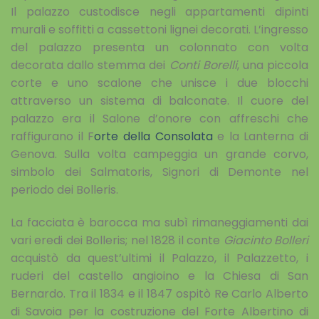
Il palazzo custodisce negli appartamenti dipinti
murali e soffitti a cassettoni lignei decorati. L’ingresso
del palazzo presenta un colonnato con volta
decorata dallo stemma dei
Conti Borelli
, una piccola
corte e uno scalone che unisce i due blocchi
attraverso un sistema di balconate. Il cuore del
palazzo era il Salone d’onore con affreschi che
raffigurano il F
orte della Consolata
e la Lanterna di
Genova. Sulla volta campeggia un grande corvo,
simbolo dei Salmatoris, Signori di Demonte nel
periodo dei Bolleris.
La facciata è barocca ma subì rimaneggiamenti dai
vari eredi dei Bolleris; nel 1828 il conte
Giacinto Bolleri
acquistò da quest’ultimi il Palazzo, il Palazzetto, i
ruderi del castello angioino e la Chiesa di San
Bernardo. Tra il 1834 e il 1847 ospitò Re Carlo Alberto
di Savoia per la costruzione del Forte Albertino di