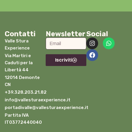
Contatti
Newsletter
Social
Valle Stura
Experience
Via Martiri e
Iscriviti
Caduti per la
Libertà 44
12014 Demonte
CN
+39.328.203.21.82
info@vallesturaexperience.it
portadivalle@vallesturaexperience.it
Partita IVA
IT03772440040