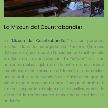
La Mizoun dal Countrabandìer
La “
Mizoun del Countrabandìer
” est un parcours
muséal dans la bourgade de Ferrere (hameau
d’Argentera) qui raconte l’ancienne et traditionnelle
pratique de la contrebande. La “
Mizoun
” est une
ancienne maison qui a été rénovée en conservant
les pièces d’une maison traditionnelle : une cuisine,
une chambre et le “
soulìer
“, c’est-à-dire une grande
pièce avec mezzanine en bois. Chaque chambre, à
travers l’exposition d’objets et d’ustensiles, conduit le
visiteur à la redécouverte d’anciennes traditions et
activités.