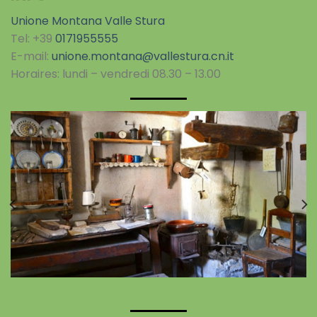
Unione Montana Valle Stura
Tel: +39
0171955555
E-mail:
unione.montana@vallestura.cn.it
Horaires: lundi – vendredi 08.30 – 13.00